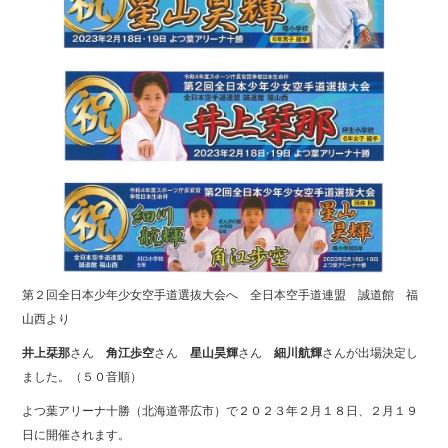
ok
r
第２回全日本少年少女空手道選抜大会へ 全日本空手道連盟 誠道館 福
山西より
井上栞那
さん
角江歩空
さん
星山昊輝
さん
細川航輝
さんが出場決定し
ました。（５０音順）
よつ葉アリーナ十勝（北海道帯広市）で２０２３年２月１８日、２月１９
日に開催されます。