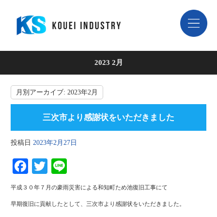
2023 2月
月別アーカイブ:
2023年2月
三次市より感謝状をいただきました
投稿日
2023年2月27日
Fa
T
Li
ce
wi
ne
平成３０年７月の豪雨災害による和知町ため池復旧工事にて
bo
tte
早期復旧に貢献したとして、三次市より感謝状をいただきました。
ok
r