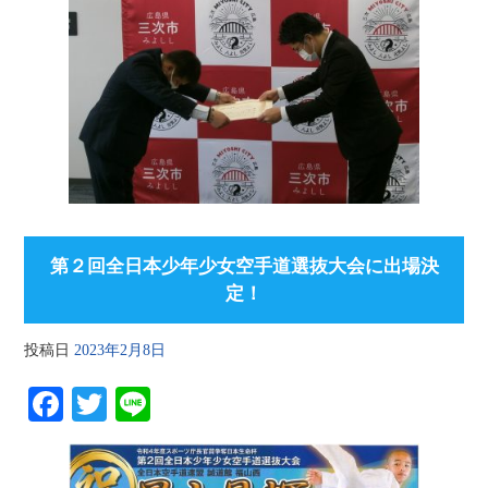
第２回全日本少年少女空手道選抜大会に出場決
定！
投稿日
2023年2月8日
Fa
T
Li
ce
wi
ne
bo
tte