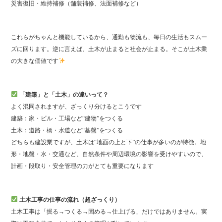
災害復旧・維持補修（舗装補修、法面補修など）
これらがちゃんと機能しているから、通勤も物流も、毎日の生活もスムー
ズに回ります。逆に言えば、土木が止まると社会が止まる。そこが土木業
の大きな価値です
「建築」と「土木」の違いって？
よく混同されますが、ざっくり分けるとこうです
建築：家・ビル・工場など“建物”をつくる
土木：道路・橋・水道など“基盤”をつくる
どちらも建設業ですが、土木は“地面の上と下”の仕事が多いのが特徴。地
形・地盤・水・交通など、自然条件や周辺環境の影響を受けやすいので、
計画・段取り・安全管理の力がとても重要になります
土木工事の仕事の流れ（超ざっくり）
土木工事は「掘る→つくる→固める→仕上げる」だけではありません。実