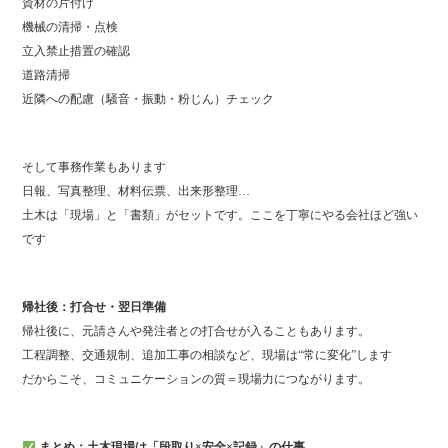
資材の片付け
機械の清掃・点検
立入禁止措置の確認
道路清掃
近隣への配慮（騒音・振動・粉じん）チェック
そして事務作業もあります
日報、写真整理、材料伝票、出来形整理…
土木は「現場」と「書類」がセットです。ここを丁寧にやる会社ほど強い
です
帰社後：打合せ・翌日準備
帰社後に、元請さんや発注者との打合せが入ることもあります。
工程調整、交通規制、追加工事の相談など、現場は“常に変化”します
だからこそ、コミュニケーションの質＝現場力につながります。
まとめ：土木現場は「段取り×安全×記録」の仕事