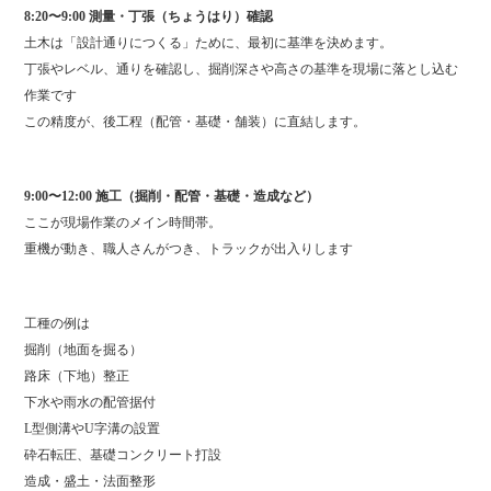
8:20〜9:00 測量・丁張（ちょうはり）確認
土木は「設計通りにつくる」ために、最初に基準を決めます。
丁張やレベル、通りを確認し、掘削深さや高さの基準を現場に落とし込む
作業です
この精度が、後工程（配管・基礎・舗装）に直結します。
9:00〜12:00 施工（掘削・配管・基礎・造成など）
ここが現場作業のメイン時間帯。
重機が動き、職人さんがつき、トラックが出入りします
工種の例は
掘削（地面を掘る）
路床（下地）整正
下水や雨水の配管据付
L型側溝やU字溝の設置
砕石転圧、基礎コンクリート打設
造成・盛土・法面整形