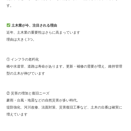
す。
土木業が今、注目される理由
近年、土木業の重要性はさらに高まっています
理由は大きく3つ。
① インフラの老朽化
橋や水道管、道路は寿命があります。更新・補修の需要が増え、維持管理
型の土木が伸びています
② 災害の増加と復旧ニーズ
豪雨・台風・地震などの自然災害が多い時代。
堤防強化、河川改修、法面対策、災害復旧工事など、土木の出番は確実に
増えています