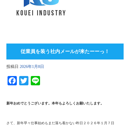
従業員を装う社内メールが来たーーっ！
投稿日
2026年1月8日
Fa
T
Li
ce
wi
ne
bo
tte
新年おめでとうございます。本年もよろしくお願いたします。
ok
r
さて、新年早々仕事始めもまだ落ち着かない昨日２０２６年１月７日