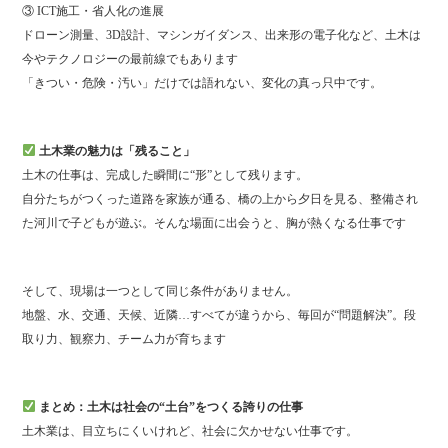
③ ICT施工・省人化の進展
ドローン測量、3D設計、マシンガイダンス、出来形の電子化など、土木は
今やテクノロジーの最前線でもあります
「きつい・危険・汚い」だけでは語れない、変化の真っ只中です。
土木業の魅力は「残ること」
土木の仕事は、完成した瞬間に“形”として残ります。
自分たちがつくった道路を家族が通る、橋の上から夕日を見る、整備され
た河川で子どもが遊ぶ。そんな場面に出会うと、胸が熱くなる仕事です
そして、現場は一つとして同じ条件がありません。
地盤、水、交通、天候、近隣…すべてが違うから、毎回が“問題解決”。段
取り力、観察力、チーム力が育ちます
まとめ：土木は社会の“土台”をつくる誇りの仕事
土木業は、目立ちにくいけれど、社会に欠かせない仕事です。