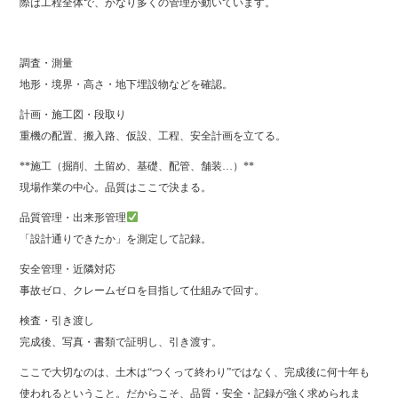
際は工程全体で、かなり多くの管理が動いています。
調査・測量
地形・境界・高さ・地下埋設物などを確認。
計画・施工図・段取り
重機の配置、搬入路、仮設、工程、安全計画を立てる。
**施工（掘削、土留め、基礎、配管、舗装…）**
現場作業の中心。品質はここで決まる。
品質管理・出来形管理
「設計通りできたか」を測定して記録。
安全管理・近隣対応
事故ゼロ、クレームゼロを目指して仕組みで回す。
検査・引き渡し
完成後、写真・書類で証明し、引き渡す。
ここで大切なのは、土木は“つくって終わり”ではなく、完成後に何十年も
使われるということ。だからこそ、品質・安全・記録が強く求められま