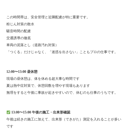
この時間帯は、安全管理と近隣配慮が特に重要です。
粉じん対策の散水
騒音時間の配慮
交通誘導の徹底
車両の泥落とし（道路汚れ対策）
「つくる」だけじゃなく、「迷惑を出さない」こともプロの仕事です。
12:00〜13:00 昼休憩
現場の昼休憩は、体を休める超大事な時間です
夏は熱中症対策で、休憩回数を増やす現場もあります
無理をすると午後に事故が起きやすいので、休むのも仕事のうちです。
13:00〜15:00 午後の施工・出来形確認
午後は続きの施工に加えて、出来形（できがた）測定を入れることが多い
です