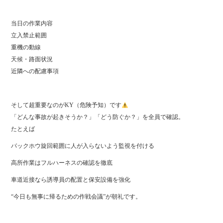
当日の作業内容
立入禁止範囲
重機の動線
天候・路面状況
近隣への配慮事項
そして超重要なのがKY（危険予知）です
「どんな事故が起きそうか？」「どう防ぐか？」を全員で確認。
たとえば
バックホウ旋回範囲に人が入らないよう監視を付ける
高所作業はフルハーネスの確認を徹底
車道近接なら誘導員の配置と保安設備を強化
“今日も無事に帰るための作戦会議”が朝礼です。