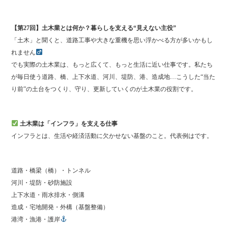
ok
r
【第27回】土木業とは何か？暮らしを支える“見えない主役”
「土木」と聞くと、道路工事や大きな重機を思い浮かべる方が多いかもし
れません‍
でも実際の土木業は、もっと広くて、もっと生活に近い仕事です。私たち
が毎日使う道路、橋、上下水道、河川、堤防、港、造成地…こうした“当た
り前”の土台をつくり、守り、更新していくのが土木業の役割です。
土木業は「インフラ」を支える仕事
インフラとは、生活や経済活動に欠かせない基盤のこと。代表例はです。
道路・橋梁（橋）・トンネル
河川・堤防・砂防施設
上下水道・雨水排水・側溝
造成・宅地開発・外構（基盤整備）
港湾・漁港・護岸