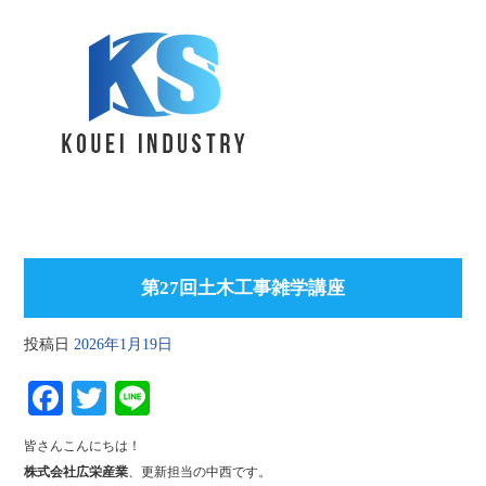
第27回土木工事雑学講座
投稿日
2026年1月19日
Fa
T
Li
ce
wi
ne
皆さんこんにちは！
bo
tte
株式会社広栄産業
、更新担当の中西です。