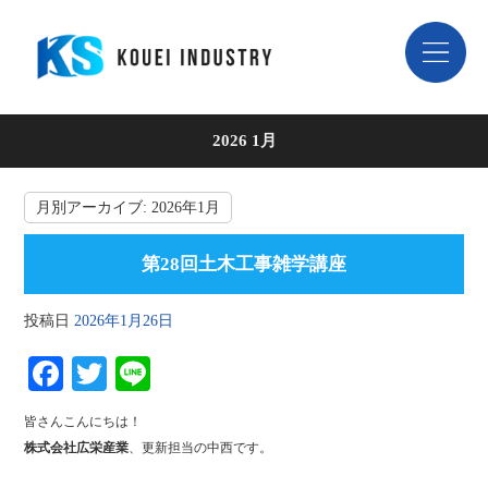
2026 1月
月別アーカイブ:
2026年1月
第28回土木工事雑学講座
投稿日
2026年1月26日
Fa
T
Li
ce
wi
ne
皆さんこんにちは！
bo
tte
株式会社広栄産業
、更新担当の中西です。
ok
r