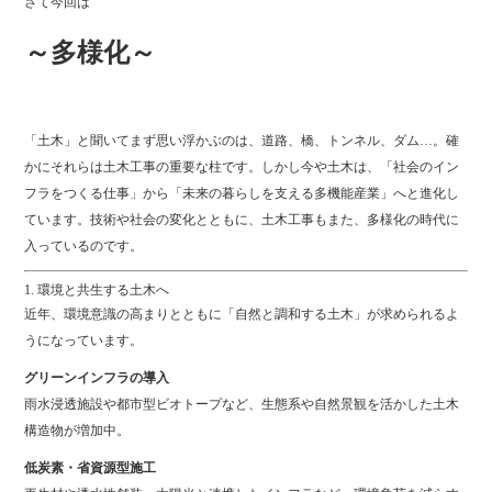
さて今回は
～多様化～
「土木」と聞いてまず思い浮かぶのは、道路、橋、トンネル、ダム…。確
かにそれらは土木工事の重要な柱です。しかし今や土木は、「社会のイン
フラをつくる仕事」から「未来の暮らしを支える多機能産業」へと進化し
ています。技術や社会の変化とともに、土木工事もまた、多様化の時代に
入っているのです。
1. 環境と共生する土木へ
近年、環境意識の高まりとともに「自然と調和する土木」が求められるよ
うになっています。
グリーンインフラの導入
雨水浸透施設や都市型ビオトープなど、生態系や自然景観を活かした土木
構造物が増加中。
低炭素・省資源型施工