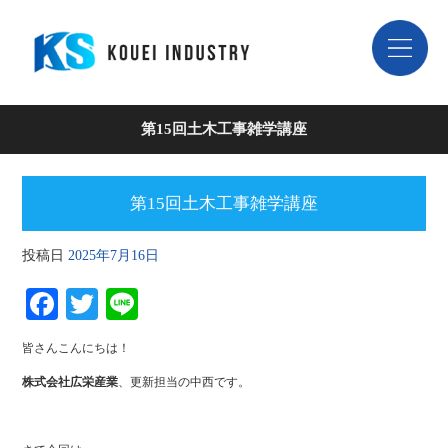
第15回土木工事雑学講座
第15回土木工事雑学講座
投稿日
2025年7月16日
Fa
T
Li
ce
wi
ne
皆さんこんにちは！
bo
tte
株式会社広栄産業
、更新担当の中西です。
ok
r