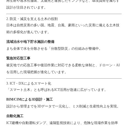
再生材や透水性舗装、太陽光と連携したインフラなど、環境負荷を減らす
設計が注目されています。
2. 防災・減災を支える土木の役割
日本は自然災害の多い国。地震、台風、豪雨といった災害に備える土木技
術の多様化が進んでいます。
流域治水や地下貯水施設の整備
まち全体で水を分散させる「分散型防災」の仕組みが整備中。
緊急対応型工事
被災地での応急工事や復旧作業に対応できる柔軟な体制と、ドローン・AI
を活用した現場把握が進化しています。
3. ICT・DXによるスマート化
「スマート土木」とも呼ばれるICT活用が急速に広がっています。
BIM/CIMによる3D設計・施工
設計から管理までを3Dデータで一元化し、ミス削減と生産性向上を実現。
自動化施工
ICT建機や自動運転ダンプ、遠隔監視技術により、危険な現場作業を効率