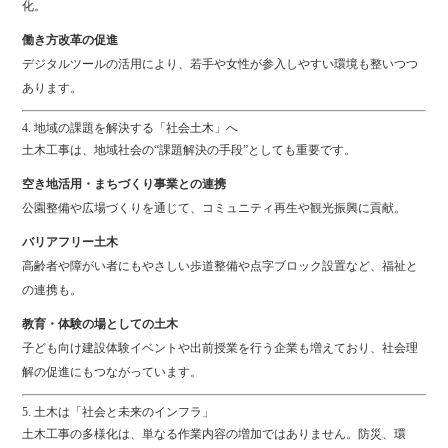
化。
働き方改革の促進
デジタルツールの活用により、若手や女性が参入しやすい環境も整いつつ
あります。
4. 地域の課題を解決する「社会土木」へ
土木工事は、地域社会の“課題解決の手段”としても重要です。
空き地活用・まちづくり事業との連携
公園整備や広場づくりを通じて、コミュニティ再生や観光振興に貢献。
バリアフリー土木
高齢者や障がい者にもやさしい歩道整備や点字ブロック設置など、福祉と
の連携も。
教育・体験の場としての土木
子ども向け建設体験イベントや出前授業を行う企業も増えており、社会理
解の促進にもつながっています。
5. 土木は「社会と未来のインフラ」
土木工事の多様化は、単なる作業内容の増加ではありません。防災、環