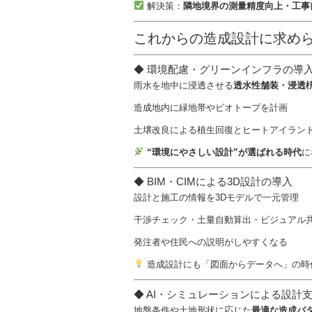
解決策：
隣地境界の測量精度向上・工事
これからの造成設計に求め
◆ 環境配慮・グリーンインフラの導
雨水を地中に浸透させる
透水性舗装・浸透
造成地内に緑地帯やビオトープを計画
土壌改良による植生回復とヒートアイラン
“環境にやさしい設計”が選ばれる時代
に
◆ BIM・CIMによる3D設計の導入
設計と施工の情報を3Dモデルで一元管理
干渉チェック・土量自動算出・ビジュアル
発注者や住民への説明がしやすくなる
造成設計にも「図面からデータへ」の時
◆ AI・シミュレーションによる設計
地盤条件や土地形状に応じた
最適な造成パ