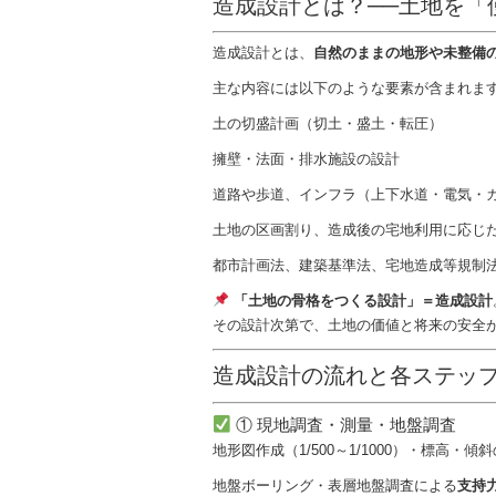
造成設計とは？──土地を「
造成設計とは、
自然のままの地形や未整備
主な内容には以下のような要素が含まれま
土の切盛計画（切土・盛土・転圧）
擁壁・法面・排水施設の設計
道路や歩道、インフラ（上下水道・電気・
土地の区画割り、造成後の宅地利用に応じ
都市計画法、建築基準法、宅地造成等規制
「土地の骨格をつくる設計」＝造成設計
その設計次第で、土地の価値と将来の安全
造成設計の流れと各ステッ
① 現地調査・測量・地盤調査
地形図作成（1/500～1/1000）・標高・傾
地盤ボーリング・表層地盤調査による
支持