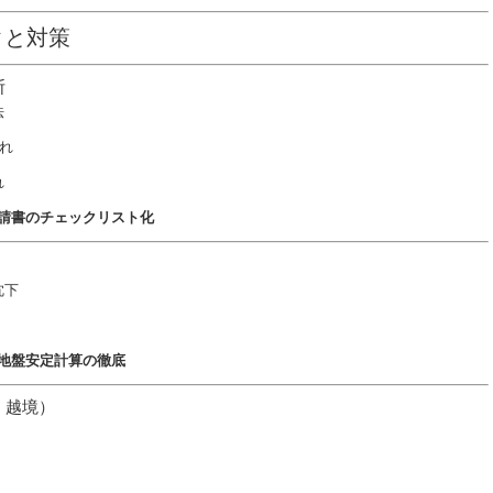
クと対策
断
法
れ
れ
請書のチェックリスト化
沈下
地盤安定計算の徹底
・越境）