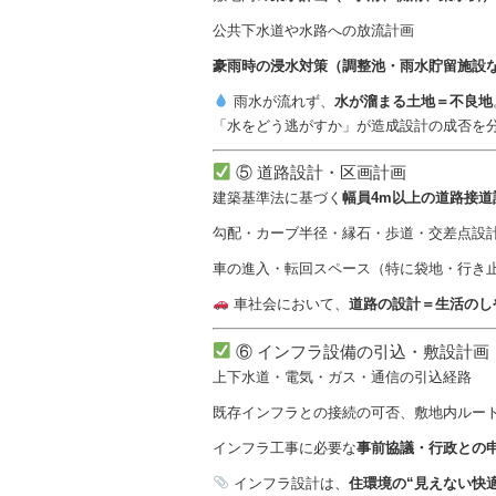
公共下水道や水路への放流計画
豪雨時の浸水対策（調整池・雨水貯留施設
雨水が流れず、
水が溜まる土地＝不良地
「水をどう逃がすか」が造成設計の成否を
⑤ 道路設計・区画計画
建築基準法に基づく
幅員4m以上の道路接道
勾配・カーブ半径・縁石・歩道・交差点設
車の進入・転回スペース（特に袋地・行き
車社会において、
道路の設計＝生活のし
⑥ インフラ設備の引込・敷設計画
上下水道・電気・ガス・通信の引込経路
既存インフラとの接続の可否、敷地内ルー
インフラ工事に必要な
事前協議・行政との
インフラ設計は、
住環境の“見えない快