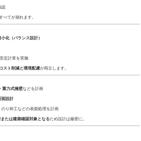
確認
すべてが崩れます。
最小化（バランス設計）
）と安定計算を実施
コスト削減と環境配慮
が両立します。
・重力式擁壁
などを計画
断面設計
、のり枠工などの表面処理を計画
請または建築確認対象となる
ため設計は厳密に。