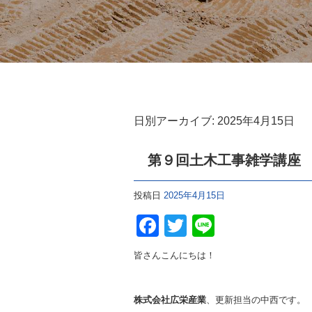
日別アーカイブ:
2025年4月15日
第９回土木工事雑学講座
投稿日
2025年4月15日
F
T
Li
a
wi
n
皆さんこんにちは！
c
tt
e
e
er
株式会社広栄産業
、更新担当の中西です。