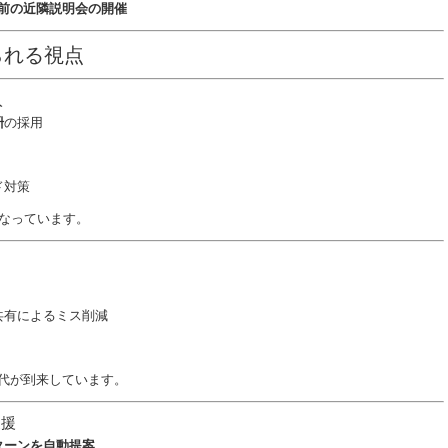
前の近隣説明会の開催
られる視点
入
枡
の採用
ド対策
なっています。
共有によるミス削減
代が到来しています。
支援
ターンを自動提案