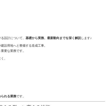
ける設計について、
基礎から実務、最新動向までを深く解説
します♪
や建設用地へと整備する造成工事。
う重要な業務です。
なく、
められる業務
です。