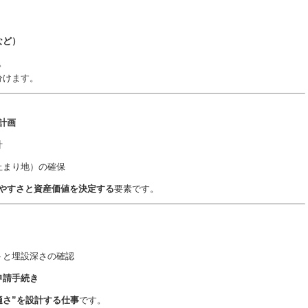
など）
。
分けます。
計画
計
止まり地）の確保
やすさと資産価値を決定する
要素です。
トと埋設深さの確認
申請手続き
適さ”を設計する仕事
です。