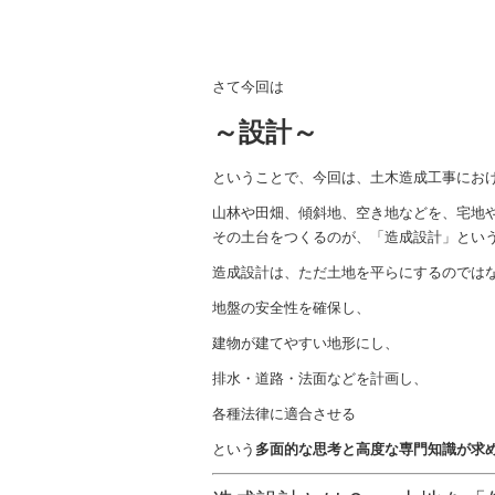
b
o
o
さて今回は
k
～設計～
ということで、今回は、土木造成工事にお
山林や田畑、傾斜地、空き地などを、宅地
その土台をつくるのが、「造成設計」とい
造成設計は、ただ土地を平らにするのでは
地盤の安全性を確保し、
建物が建てやすい地形にし、
排水・道路・法面などを計画し、
各種法律に適合させる
という
多面的な思考と高度な専門知識が求