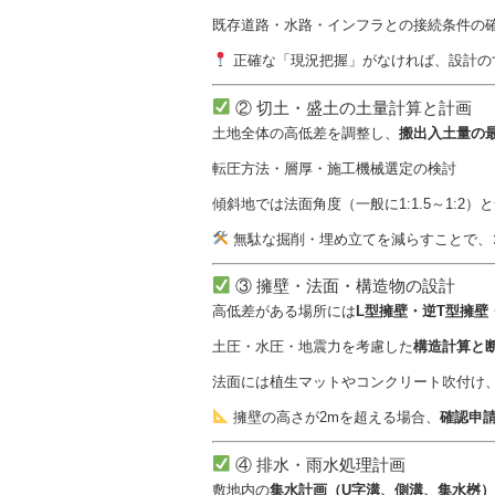
既存道路・水路・インフラとの接続条件の
正確な「現況把握」がなければ、設計の
② 切土・盛土の土量計算と計画
土地全体の高低差を調整し、
搬出入土量の
転圧方法・層厚・施工機械選定の検討
傾斜地では法面角度（一般に1:1.5～1:2
無駄な掘削・埋め立てを減らすことで、
③ 擁壁・法面・構造物の設計
高低差がある場所には
L型擁壁・逆T型擁壁
土圧・水圧・地震力を考慮した
構造計算と
法面には植生マットやコンクリート吹付け
擁壁の高さが2mを超える場合、
確認申
④ 排水・雨水処理計画
敷地内の
集水計画（U字溝、側溝、集水桝）