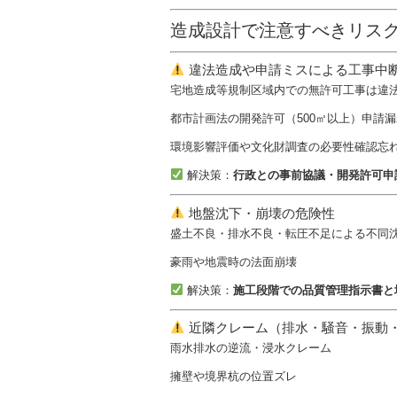
造成設計で注意すべきリス
違法造成や申請ミスによる工事中
宅地造成等規制区域内での無許可工事は違
都市計画法の開発許可（500㎡以上）申請漏
環境影響評価や文化財調査の必要性確認忘
解決策：
行政との事前協議・開発許可申
地盤沈下・崩壊の危険性
盛土不良・排水不良・転圧不足による不同
豪雨や地震時の法面崩壊
解決策：
施工段階での品質管理指示書と
近隣クレーム（排水・騒音・振動
雨水排水の逆流・浸水クレーム
擁壁や境界杭の位置ズレ