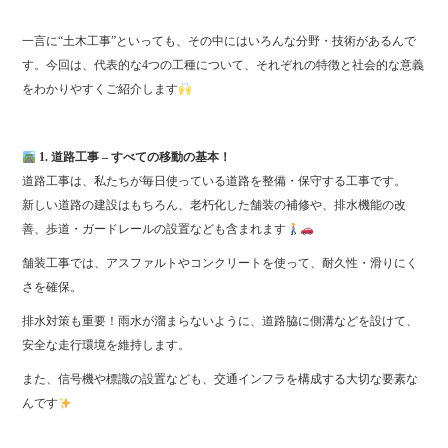
一言に“土木工事”といっても、その中にはいろんな分野・技術があるんで
す。今回は、代表的な4つの工種について、それぞれの特徴と社会的な意義
をわかりやすくご紹介します
1. 道路工事 – すべての移動の基本！
道路工事は、私たちが毎日使っている道路を整備・保守する工事です。
新しい道路の建設はもちろん、老朽化した舗装の補修や、排水機能の改
善、歩道・ガードレールの設置なども含まれます
舗装工事では、アスファルトやコンクリートを使って、耐久性・滑りにく
さを確保。
排水対策も重要！雨水が溜まらないように、道路脇に側溝などを設けて、
安全な走行環境を維持します。
また、信号機や標識の設置なども、交通インフラを構成する大切な要素な
んです