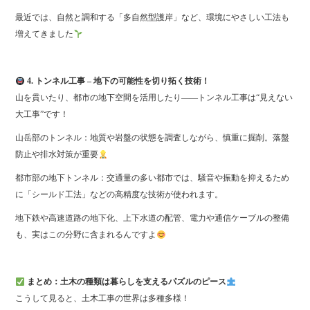
最近では、自然と調和する「多自然型護岸」など、環境にやさしい工法も
増えてきました
4. トンネル工事 – 地下の可能性を切り拓く技術！
山を貫いたり、都市の地下空間を活用したり――トンネル工事は“見えない
大工事”です！
山岳部のトンネル：地質や岩盤の状態を調査しながら、慎重に掘削。落盤
防止や排水対策が重要
都市部の地下トンネル：交通量の多い都市では、騒音や振動を抑えるため
に「シールド工法」などの高精度な技術が使われます。
地下鉄や高速道路の地下化、上下水道の配管、電力や通信ケーブルの整備
も、実はこの分野に含まれるんですよ
まとめ：土木の種類は暮らしを支えるパズルのピース
こうして見ると、土木工事の世界は多種多様！