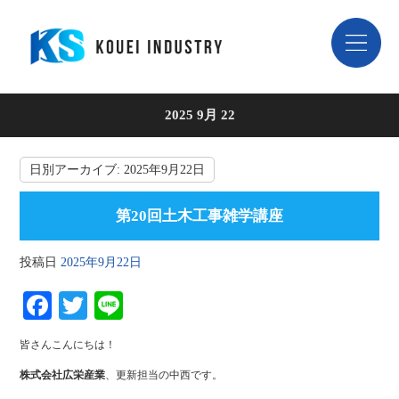
2025 9月 22
日別アーカイブ:
2025年9月22日
第20回土木工事雑学講座
投稿日
2025年9月22日
Fa
T
Li
ce
wi
ne
皆さんこんにちは！
bo
tte
株式会社広栄産業
、更新担当の中西です。
ok
r