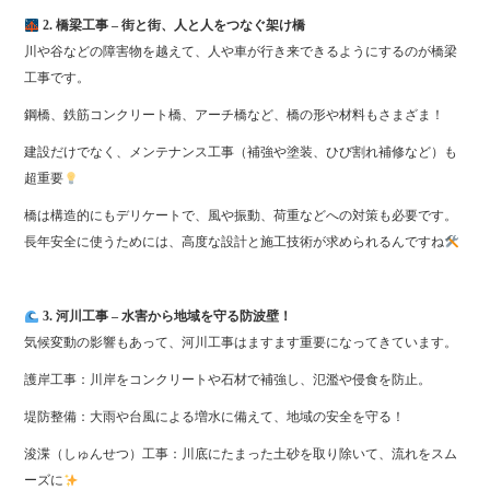
2. 橋梁工事 – 街と街、人と人をつなぐ架け橋
川や谷などの障害物を越えて、人や車が行き来できるようにするのが橋梁
工事です。
鋼橋、鉄筋コンクリート橋、アーチ橋など、橋の形や材料もさまざま！
建設だけでなく、メンテナンス工事（補強や塗装、ひび割れ補修など）も
超重要
橋は構造的にもデリケートで、風や振動、荷重などへの対策も必要です。
長年安全に使うためには、高度な設計と施工技術が求められるんですね
3. 河川工事 – 水害から地域を守る防波壁！
気候変動の影響もあって、河川工事はますます重要になってきています。
護岸工事：川岸をコンクリートや石材で補強し、氾濫や侵食を防止。
堤防整備：大雨や台風による増水に備えて、地域の安全を守る！
浚渫（しゅんせつ）工事：川底にたまった土砂を取り除いて、流れをスム
ーズに