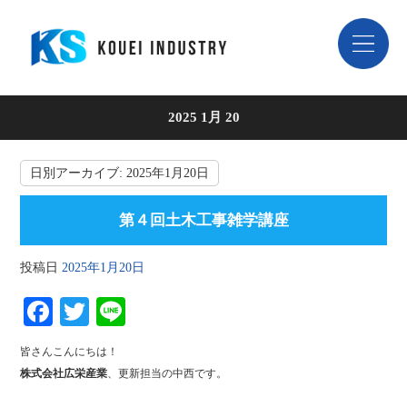
2025 1月 20
日別アーカイブ:
2025年1月20日
第４回土木工事雑学講座
投稿日
2025年1月20日
Fa
T
Li
ce
wi
ne
皆さんこんにちは！
bo
tte
株式会社広栄産業
、更新担当の中西です。
ok
r