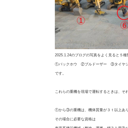
b
o
o
k
2025.1.24のブログの写真をよく見ると
①バックホウ ②ブルドーザー ③タイヤ
です。
これらの重機を現場で運転するときは、そ
①から③の重機は、機体質量が３ｔ以上あ
その場合に必要な資格は