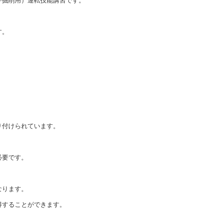
び掘削用）運転技能講習です。
す。
り付けられています。
必要です。
なります。
得することができます。