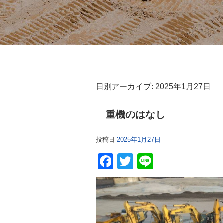
日別アーカイブ:
2025年1月27日
重機のはなし
投稿日
2025年1月27日
F
T
Li
a
wi
n
c
tt
e
e
er